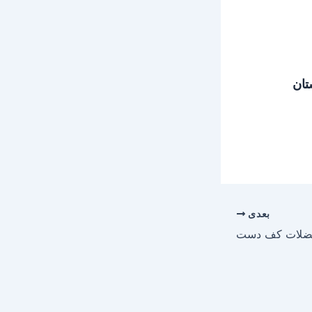
تان
بعدی
لات کف دست