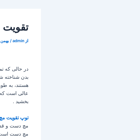
تقویت 
از
admin
/
بهمن 28, 1403
در حالی که ت
بدن شناخته شد
هستند، به طور
عالی است که ب
بخشید .
توپ تقویت مچ
مچ دست و قدر
مچ دست است. 