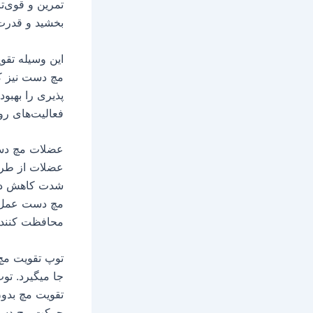
تمرین و قوی‌تر
بخشید و قدرت 
این وسیله تقو
مچ دست نیز کم
پذیری را بهبو
فعالیت‌های روز
عضلات مچ دست
عضلات از طری
شدت کاهش دهی
مچ دست عمل کن
محافظت کنند
توپ تقویت مچ
جا میگیرد. تو
تقویت مچ بدون
حرکت مچ دست ش