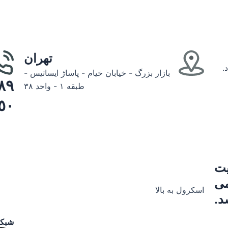
تهران
.
بازار بزرگ - خیابان خیام - پاساژ ایساتیس -
طبقه ۱ - واحد ۳۸
٥٠
یت
می
اسکرول به بالا
د.
شبکه