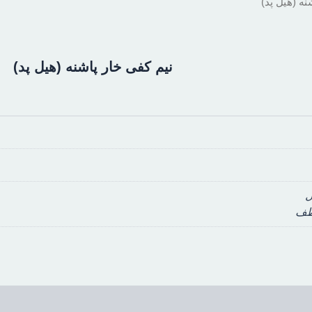
نه (هیل پد)
نیم کفی خار پاشنه (هیل پد)
ل
عطف