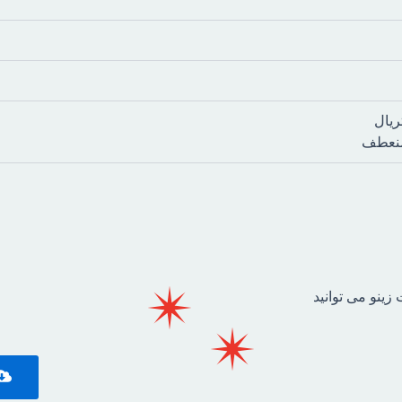
ریال
 منعطف
ینو می توانید