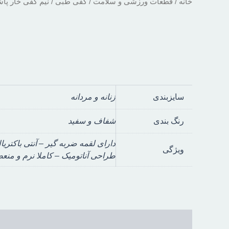
خانه
/
قطعات ورزشی و سلامت
/
کفی طبی
/ نیم کفی خار پاش
سایزبندی
زنانه و مردانه
رنگ بندی
شفاف و سفید
دارای لقمه ضربه گیر – آنتی باکتریا
ویژگی
طراحی آناتومیک – کاملا نرم و من
توضیحات
توضیحات تکمیلی