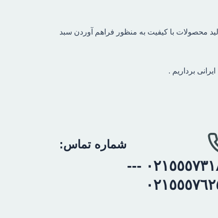
لید محصولات با کیفیت به منظور فراهم آوردن سبد
رانی برداریم .
شماره تماس:
٠٢١٥٥٥٧٣١٨٩ ---
٠٢١٥٥٥٧٦٢